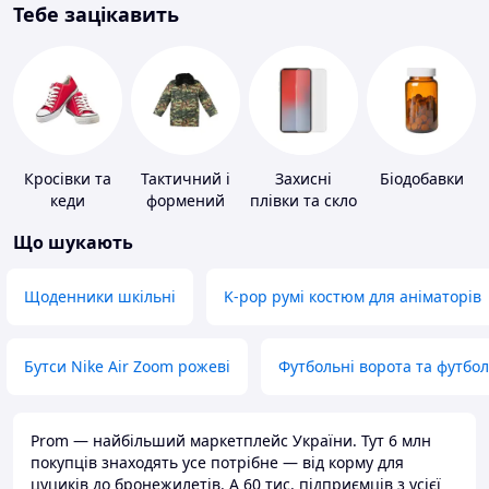
Тебе зацікавить
Кросівки та
Тактичний і
Захисні
Біодобавки
кеди
формений
плівки та скло
одяг
для
Що шукають
портативних
пристроїв
Щоденники шкільні
K-pop румі костюм для аніматорів
Бутси Nike Air Zoom рожеві
Футбольні ворота та футбо
Prom — найбільший маркетплейс України. Тут 6 млн
покупців знаходять усе потрібне — від корму для
цуциків до бронежилетів. А 60 тис. підприємців з усієї