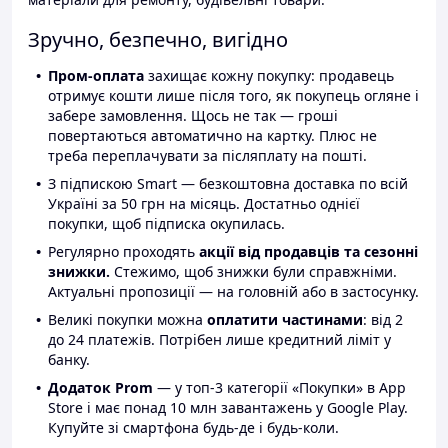
Зручно, безпечно, вигідно
Пром-оплата
захищає кожну покупку: продавець
отримує кошти лише після того, як покупець огляне і
забере замовлення. Щось не так — гроші
повертаються автоматично на картку. Плюс не
треба переплачувати за післяплату на пошті.
З підпискою Smart — безкоштовна доставка по всій
Україні за 50 грн на місяць. Достатньо однієї
покупки, щоб підписка окупилась.
Регулярно проходять
акції від продавців та сезонні
знижки.
Стежимо, щоб знижки були справжніми.
Актуальні пропозиції — на головній або в застосунку.
Великі покупки можна
оплатити частинами
: від 2
до 24 платежів. Потрібен лише кредитний ліміт у
банку.
Додаток Prom
— у топ-3 категорії «Покупки» в App
Store і має понад 10 млн завантажень у Google Play.
Купуйте зі смартфона будь-де і будь-коли.