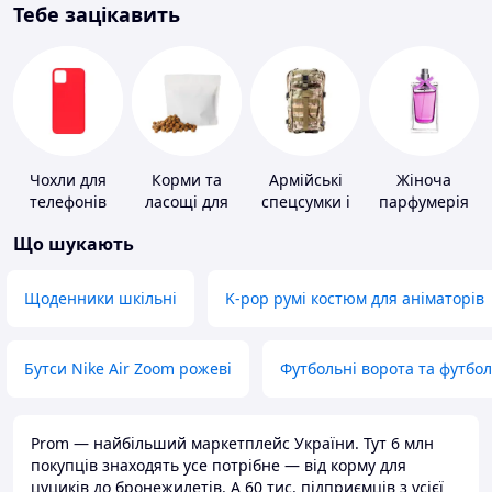
Тебе зацікавить
Чохли для
Корми та
Армійські
Жіноча
телефонів
ласощі для
спецсумки і
парфумерія
домашніх
рюкзаки
Що шукають
тварин і
птахів
Щоденники шкільні
K-pop румі костюм для аніматорів
Бутси Nike Air Zoom рожеві
Футбольні ворота та футбо
Prom — найбільший маркетплейс України. Тут 6 млн
покупців знаходять усе потрібне — від корму для
цуциків до бронежилетів. А 60 тис. підприємців з усієї