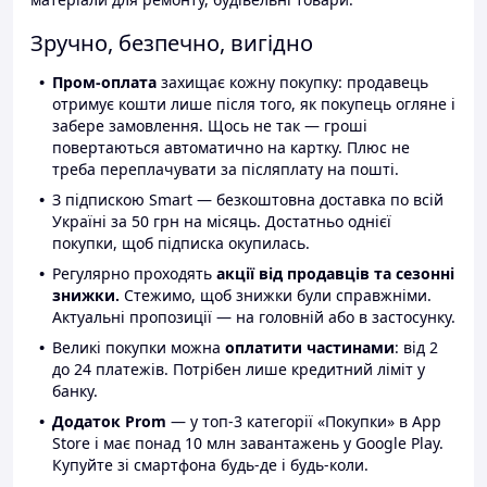
Зручно, безпечно, вигідно
Пром-оплата
захищає кожну покупку: продавець
отримує кошти лише після того, як покупець огляне і
забере замовлення. Щось не так — гроші
повертаються автоматично на картку. Плюс не
треба переплачувати за післяплату на пошті.
З підпискою Smart — безкоштовна доставка по всій
Україні за 50 грн на місяць. Достатньо однієї
покупки, щоб підписка окупилась.
Регулярно проходять
акції від продавців та сезонні
знижки.
Стежимо, щоб знижки були справжніми.
Актуальні пропозиції — на головній або в застосунку.
Великі покупки можна
оплатити частинами
: від 2
до 24 платежів. Потрібен лише кредитний ліміт у
банку.
Додаток Prom
— у топ-3 категорії «Покупки» в App
Store і має понад 10 млн завантажень у Google Play.
Купуйте зі смартфона будь-де і будь-коли.