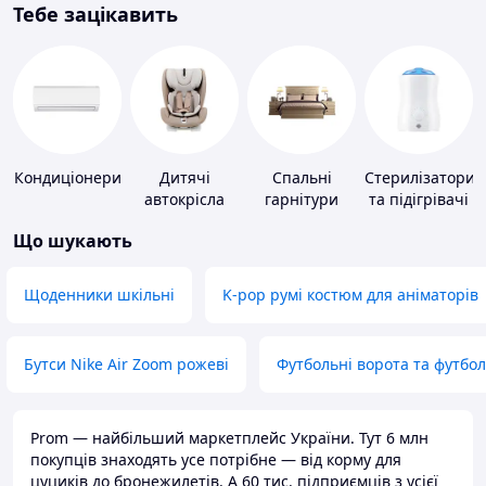
Тебе зацікавить
Кондиціонери
Дитячі
Спальні
Стерилізатори
автокрісла
гарнітури
та підігрівачі
для дитячого
Що шукають
харчування
Щоденники шкільні
K-pop румі костюм для аніматорів
Бутси Nike Air Zoom рожеві
Футбольні ворота та футбо
Prom — найбільший маркетплейс України. Тут 6 млн
покупців знаходять усе потрібне — від корму для
цуциків до бронежилетів. А 60 тис. підприємців з усієї