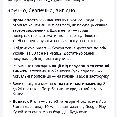
Зручно, безпечно, вигідно
Пром-оплата
захищає кожну покупку: продавець
отримує кошти лише після того, як покупець огляне і
забере замовлення. Щось не так — гроші
повертаються автоматично на картку. Плюс не
треба переплачувати за післяплату на пошті.
З підпискою Smart — безкоштовна доставка по всій
Україні за 50 грн на місяць. Достатньо однієї
покупки, щоб підписка окупилась.
Регулярно проходять
акції від продавців та сезонні
знижки.
Стежимо, щоб знижки були справжніми.
Актуальні пропозиції — на головній або в застосунку.
Великі покупки можна
оплатити частинами
: від 2
до 24 платежів. Потрібен лише кредитний ліміт у
банку.
Додаток Prom
— у топ-3 категорії «Покупки» в App
Store і має понад 10 млн завантажень у Google Play.
Купуйте зі смартфона будь-де і будь-коли.